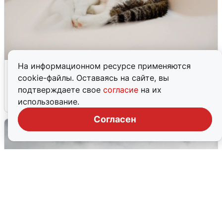
На информационном ресурсе применяются
Екатеринбуржцам объяснили, когда
cookie-файлы. Оставаясь на сайте, вы
вернут воду
подтверждаете свое
согласие
на их
8 августа
0
использование.
Согласен