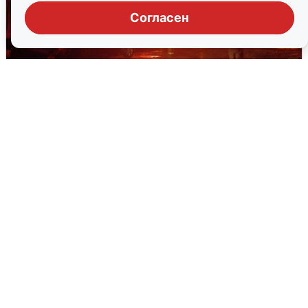
Согласен
В Омске после грозы вспыхнули
дома: видео последствий
2 августа
0
Очевидцы сообщили о черном дыме в
Новосемейкино
2 августа
0