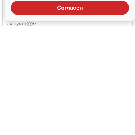
Москвичи услышали грохот, похожий
Согласен
на взрыв
7 августа
0
В Сочи объявили угрозу атаки БПЛА и
закрыли пляжи