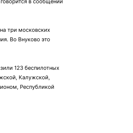
 говорится в сообщении
 на три московских
я. Во Внуково это
азили 123 беспилотных
жской, Калужской,
гионом, Республикой