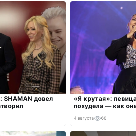
: SHAMAN довел
«Я крутая»: певиц
атворил
похудела — как он
4 августа
68