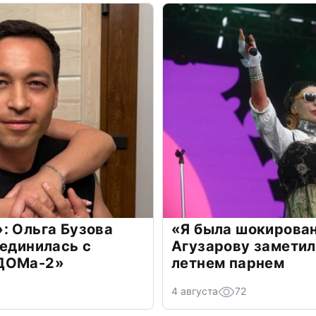
: Ольга Бузова
«Я была шокирова
оединилась с
Агузарову заметил
«ДОМа-2»
летнем парнем
4 августа
72