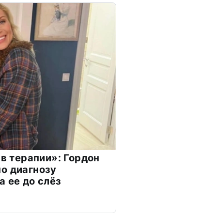
 в терапии»: Гордон
о диагнозу
а ее до слёз