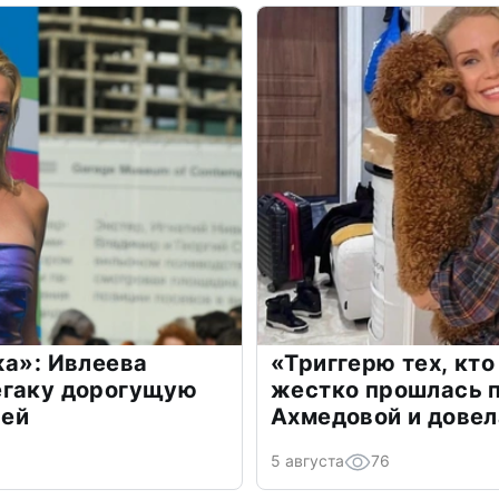
жа»: Ивлеева
«Триггерю тех, кто
егаку дорогущую
жестко прошлась п
лей
Ахмедовой и довел
5 августа
76