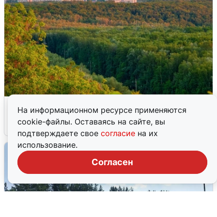
Атака БПЛА на Уфу: горожане шутят
На информационном ресурсе применяются
cookie-файлы. Оставаясь на сайте, вы
5 августа
0
подтверждаете свое
согласие
на их
использование.
Согласен