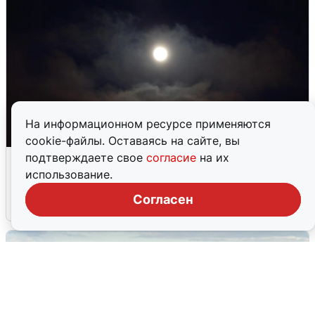
На информационном ресурсе применяются
cookie-файлы. Оставаясь на сайте, вы
Взрывы в Воронеже после сигнала
подтверждаете свое
согласие
на их
тревоги
использование.
Согласен
5 августа
0