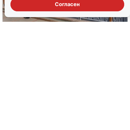
Согласен
В Туре вода убывает, на других реках
области прибывает
4 августа
0