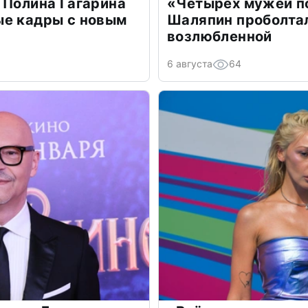
 Полина Гагарина
«Четырех мужей п
ые кадры с новым
Шаляпин проболтал
возлюбленной
6 августа
64