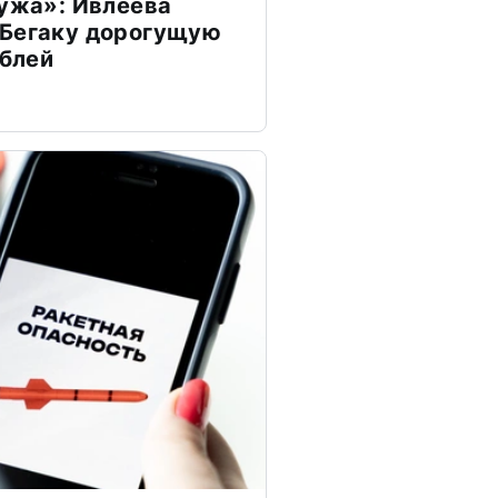
мужа»: Ивлеева
 Бегаку дорогущую
ублей