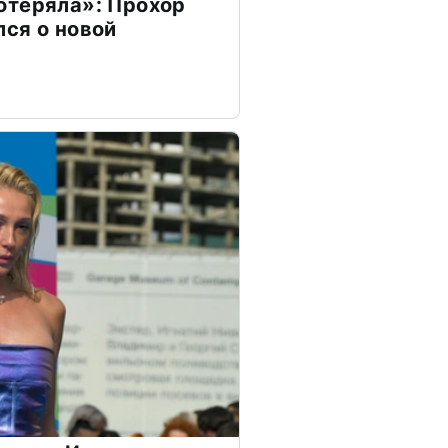
отеряла»: Прохор
ся о новой