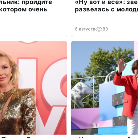
льник: пройдите
«Ну вот и всё»: з
 котором очень
развелась с моло
6 августа
80