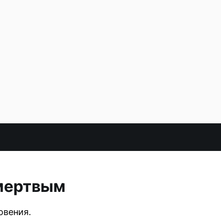
 мертвым
овения.