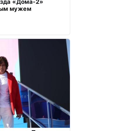
везда «Дома-2»
дым мужем