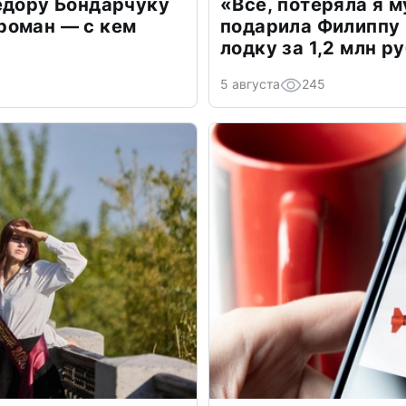
едору Бондарчуку
«Всё, потеряла я 
роман — с кем
подарила Филиппу
лодку за 1,2 млн р
5 августа
245