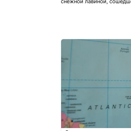
снежной лавиной, сошедше