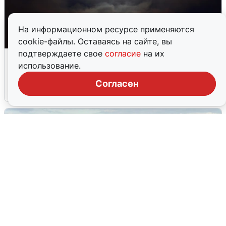
На информационном ресурсе применяются
cookie-файлы. Оставаясь на сайте, вы
подтверждаете свое
согласие
на их
Взрывы в Воронеже после сигнала
использование.
тревоги
Согласен
5 августа
0