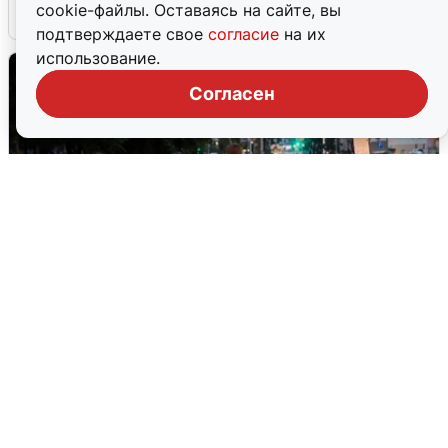
cookie-файлы. Оставаясь на сайте, вы
6 августа
0
подтверждаете свое
согласие
на их
использование.
Согласен
Опубликована карта отключений
воды в Воронеже
6 августа
0