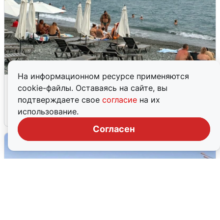
На информационном ресурсе применяются
Жители и туристы Сочи рассказали
cookie-файлы. Оставаясь на сайте, вы
об атаке БПЛА 5 августа
подтверждаете свое
согласие
на их
использование.
5 августа
0
Согласен