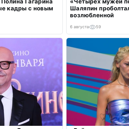
 Полина Гагарина
«Четырех мужей п
ые кадры с новым
Шаляпин проболтал
возлюбленной
6 августа
59