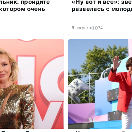
льник: пройдите
«Ну вот и всё»: з
 котором очень
развелась с моло
6 августа
74