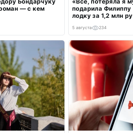
едору Бондарчуку
«Всё, потеряла я 
роман — с кем
подарила Филиппу
лодку за 1,2 млн р
5 августа
234