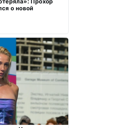
отеряла»: Прохор
ся о новой