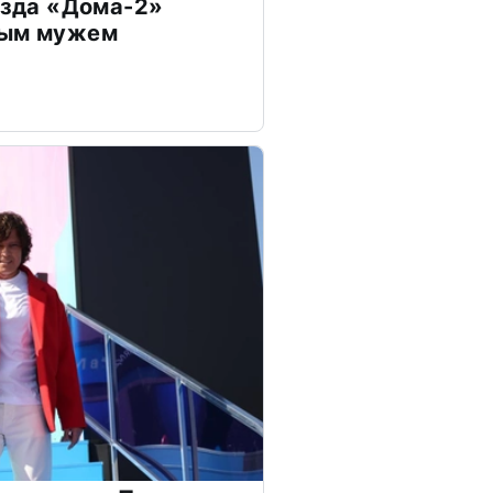
везда «Дома-2»
дым мужем