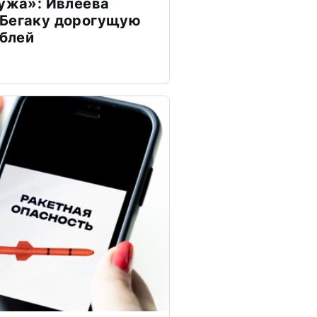
мужа»: Ивлеева
 Бегаку дорогущую
ублей