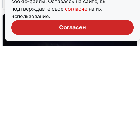
cookie-файлы. Оставаясь на сайте, вы
5 августа
0
подтверждаете свое
согласие
на их
использование.
Согласен
Взрывы в Воронеже после сигнала
тревоги
5 августа
0