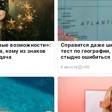
овые возможности»:
Справится даже шк
а, кому из знаков
тест по географии,
дача
стыдно ошибиться
6 августа
100