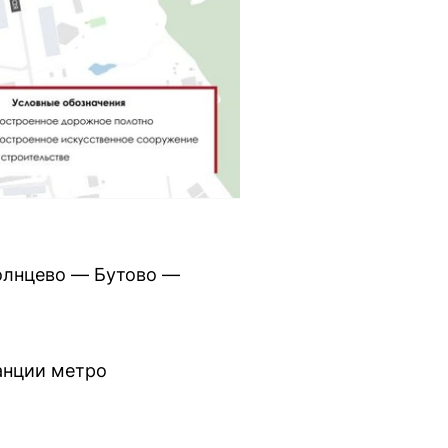
Солнцево — Бутово —
танции метро