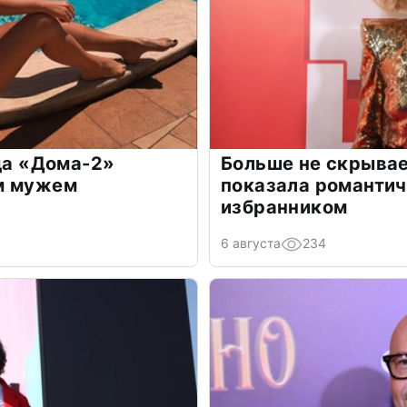
зда «Дома-2»
Больше не скрывае
м мужем
показала романти
избранником
6 августа
234