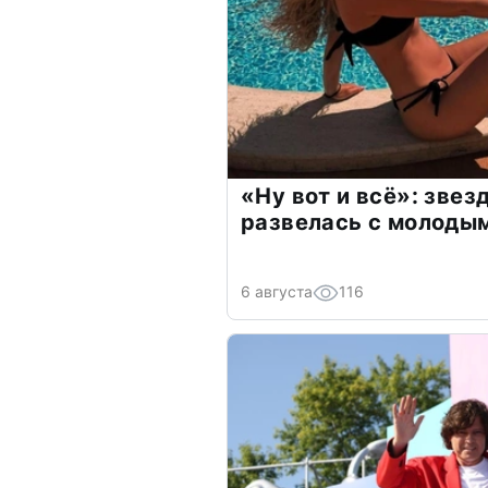
«Ну вот и всё»: зве
развелась с молоды
6 августа
116