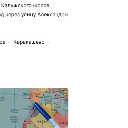
а Калужского шоссе
од через улицу Александры
кое — Каракашево —