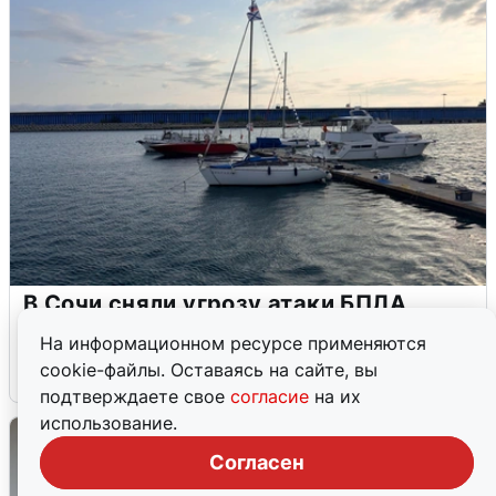
В Сочи сняли угрозу атаки БПЛА,
аэропорт закрыт
На информационном ресурсе применяются
cookie-файлы. Оставаясь на сайте, вы
6 августа
0
подтверждаете свое
согласие
на их
использование.
Согласен