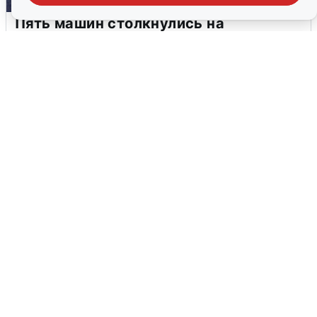
Пять машин столкнулись на
Дмитровском шоссе в Подмосковье
4 августа
0
В Туре вода убывает, на других реках