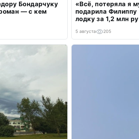
едору Бондарчуку
«Всё, потеряла я 
роман — с кем
подарила Филиппу
лодку за 1,2 млн р
5 августа
205