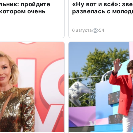
льник: пройдите
«Ну вот и всё»: з
 котором очень
развелась с моло
6 августа
54