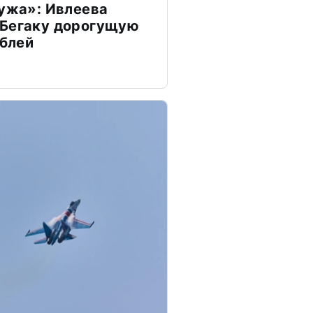
мужа»: Ивлеева
 Бегаку дорогущую
ублей