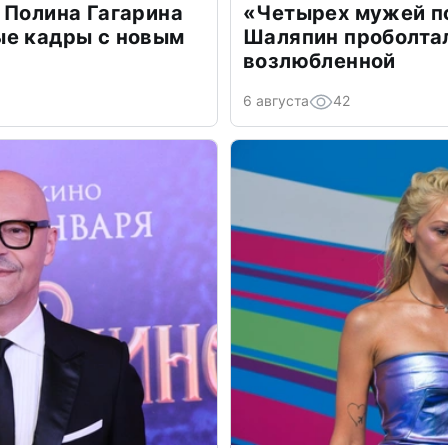
 Полина Гагарина
«Четырех мужей п
ые кадры с новым
Шаляпин проболтал
возлюбленной
6 августа
42