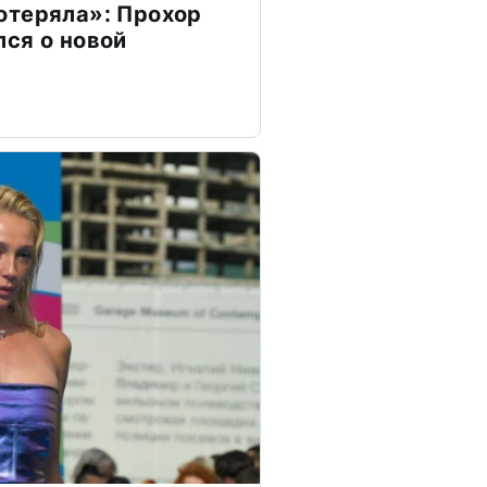
отеряла»: Прохор
ся о новой