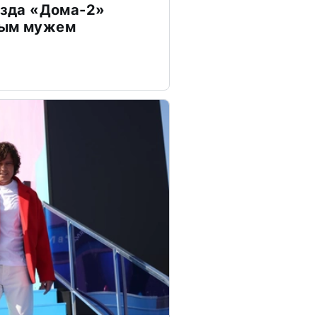
везда «Дома-2»
дым мужем