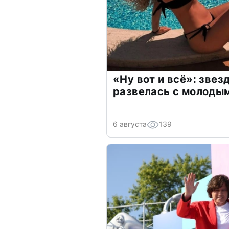
«Ну вот и всё»: зве
развелась с молоды
6 августа
139