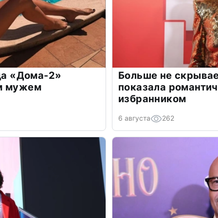
зда «Дома-2»
Больше не скрывае
м мужем
показала романти
избранником
6 августа
262