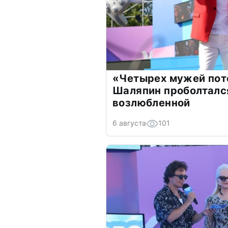
«Четырех мужей пот
Шаляпин проболтался
возлюбленной
6 августа
101