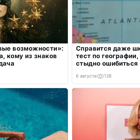
овые возможности»:
Справится даже шк
а, кому из знаков
тест по географии,
дача
стыдно ошибиться
6 августа
128