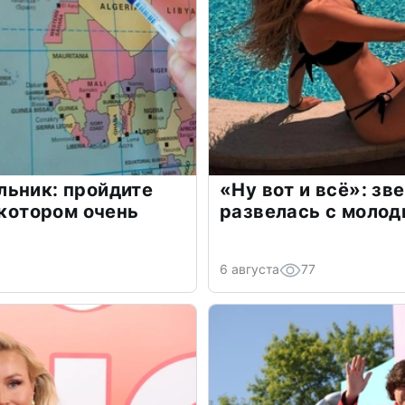
льник: пройдите
«Ну вот и всё»: з
 котором очень
развелась с моло
6 августа
77