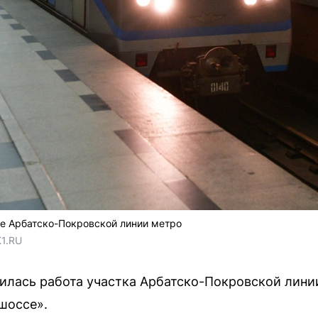
ке Арбатско-Покровской линии метро
1.RU
вилась работа участка Арбатско-Покровской лин
шоссе».