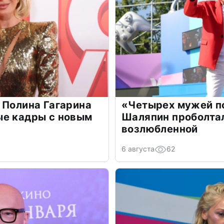
 Полина Гагарина
«Четырех мужей п
ые кадры с новым
Шаляпин проболтал
возлюбленной
6 августа
62