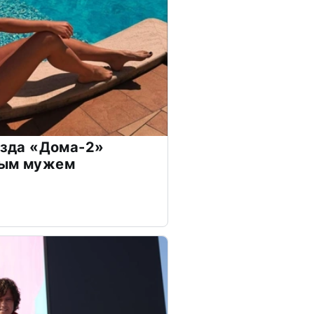
везда «Дома-2»
дым мужем