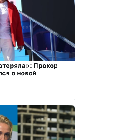
отеряла»: Прохор
ся о новой