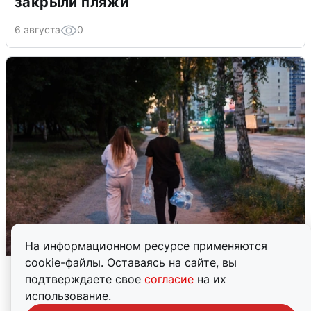
закрыли пляжи
6 августа
0
На информационном ресурсе применяются
cookie-файлы. Оставаясь на сайте, вы
Опубликована карта отключений
подтверждаете свое
согласие
на их
воды в Воронеже
использование.