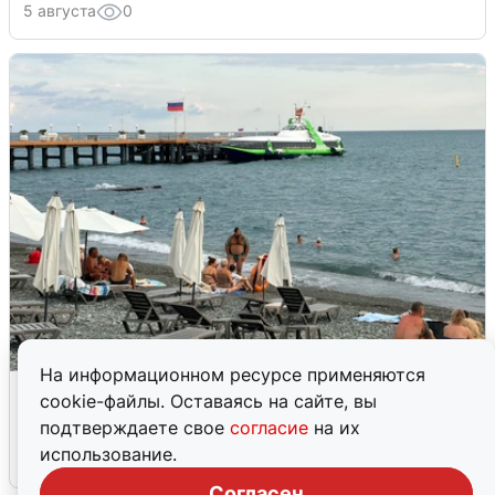
5 августа
0
На информационном ресурсе применяются
Жители и туристы Сочи рассказали
cookie-файлы. Оставаясь на сайте, вы
об атаке БПЛА 5 августа
подтверждаете свое
согласие
на их
использование.
5 августа
0
Согласен