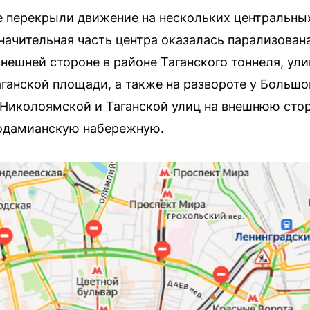
ве перекрыли движение на нескольких центральных
начительная часть центра оказалась парализован
нешней стороне в районе Таганского тоннеля, ули
аганской площади, а также на развороте у Больш
 Николоямской и Таганской улиц на внешнюю стор
одамианскую набережную.