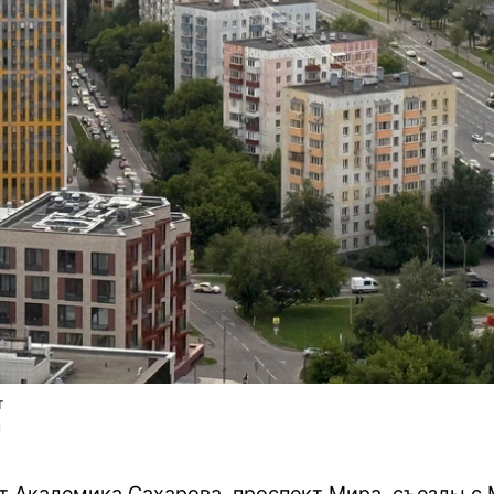
т
U
 Академика Сахарова, проспект Мира, съезды с 