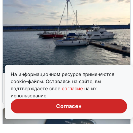
На информационном ресурсе применяются
В Сочи сняли угрозу атаки БПЛА,
cookie-файлы. Оставаясь на сайте, вы
аэропорт закрыт
подтверждаете свое
согласие
на их
использование.
6 августа
0
Согласен