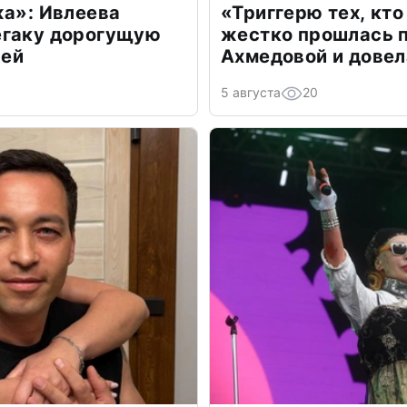
жа»: Ивлеева
«Триггерю тех, кто
егаку дорогущую
жестко прошлась п
лей
Ахмедовой и довел
5 августа
20