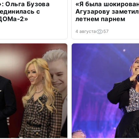
: Ольга Бузова
«Я была шокирова
оединилась с
Агузарову заметил
«ДОМа-2»
летнем парнем
4 августа
57