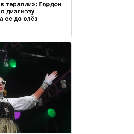
 в терапии»: Гордон
о диагнозу
а ее до слёз