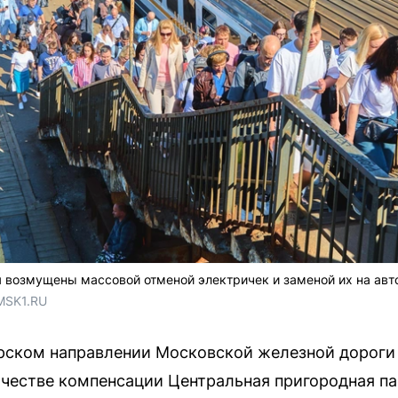
возмущены массовой отменой электричек и заменой их на авто
MSK1.RU
урском направлении Московской железной дороги
ачестве компенсации Центральная пригородная п