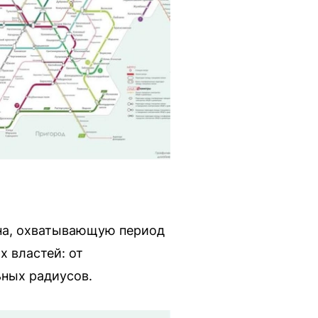
на, охватывающую период
х властей: от
ьных радиусов.