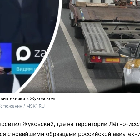
авиатехники в Жуковском
Устюжанин / MSK1.RU
осетил Жуковский, где на территории Лётно-исс
ся с новейшими образцами российской авиатехни