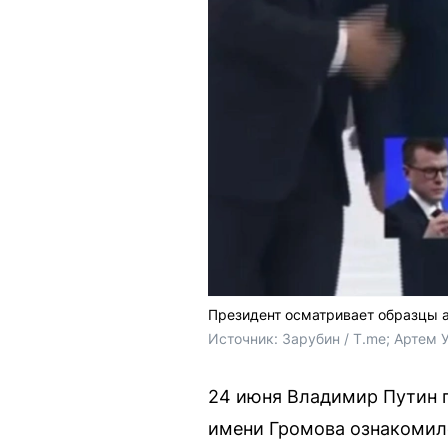
Президент осматривает образцы 
Источник: 
Зарубин / T.me; Артем 
24 июня Владимир Путин п
имени Громова ознакомил