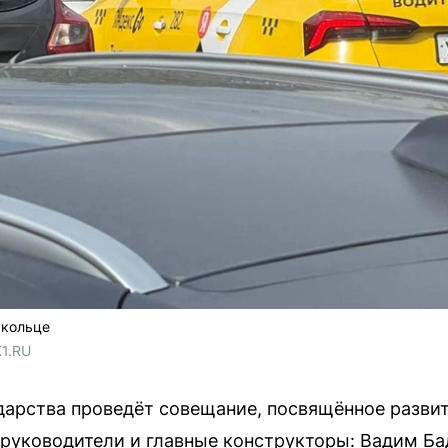
 кольце
1.RU
ударства проведёт совещание, посвящённое разви
руководители и главные конструкторы: Вадим Ба