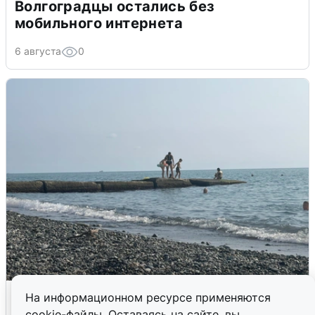
Волгоградцы остались без
мобильного интернета
6 августа
0
Сирены в Сочи: новая угроза БПЛА
На информационном ресурсе применяются
cookie-файлы. Оставаясь на сайте, вы