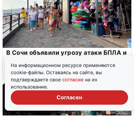
В Сочи объявили угрозу атаки БПЛА и
закрыли пляжи
На информационном ресурсе применяются
6 августа
0
cookie-файлы. Оставаясь на сайте, вы
подтверждаете свое
согласие
на их
использование.
Согласен