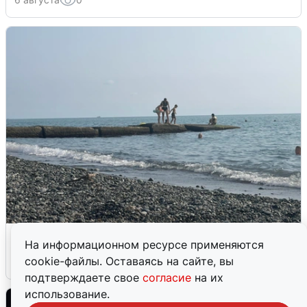
Сирены в Сочи: новая угроза БПЛА
На информационном ресурсе применяются
cookie-файлы. Оставаясь на сайте, вы
6 августа
0
подтверждаете свое
согласие
на их
использование.