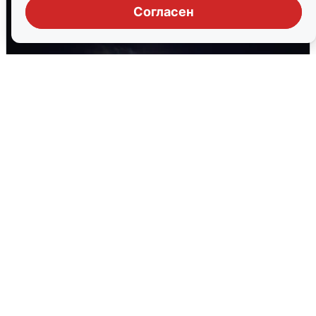
Согласен
Взрывы в Воронеже после сигнала
тревоги
5 августа
0