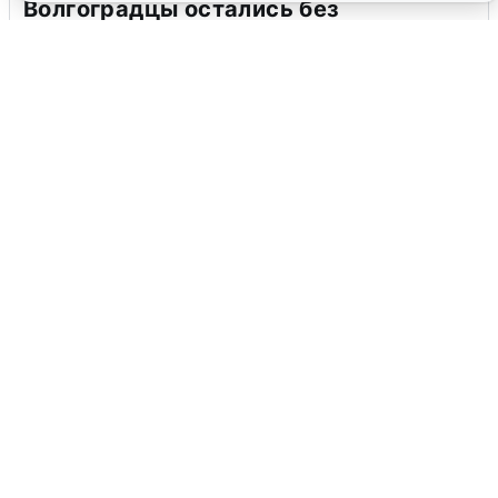
Волгоградцы остались без
мобильного интернета
6 августа
0
Сирены в Сочи: новая угроза БПЛА