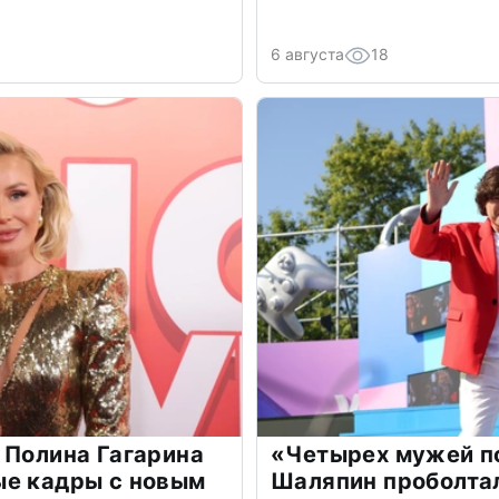
6 августа
18
 Полина Гагарина
«Четырех мужей п
ые кадры с новым
Шаляпин проболтал