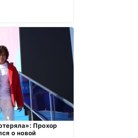
отеряла»: Прохор
ся о новой