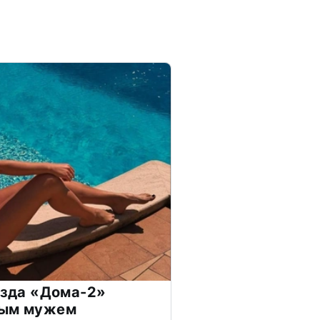
везда «Дома-2»
дым мужем