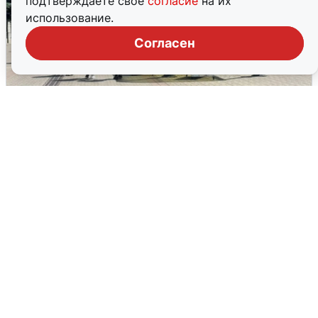
подтверждаете свое
согласие
на их
использование.
Согласен
У соседей пожар и сбои: что было при
режиме БПЛА в Прикамье
5 августа
0