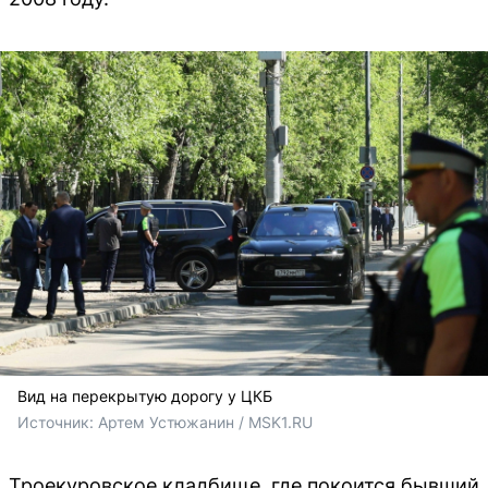
Вид на перекрытую дорогу у ЦКБ
Источник: 
Артем Устюжанин / MSK1.RU
Троекуровское кладбище, где покоится бывший