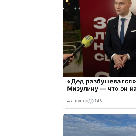
«Дед разбушевался»
Мизулину — что он н
4 августа
143