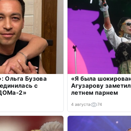
: Ольга Бузова
«Я была шокирова
оединилась с
Агузарову заметил
«ДОМа-2»
летнем парнем
4 августа
74