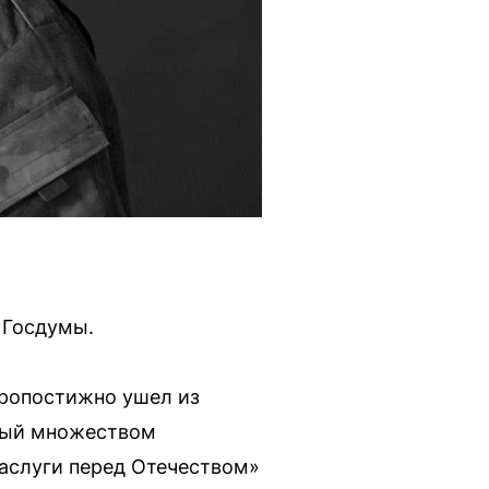
 Госдумы.
оропостижно ушел из
нный множеством
заслуги перед Отечеством»