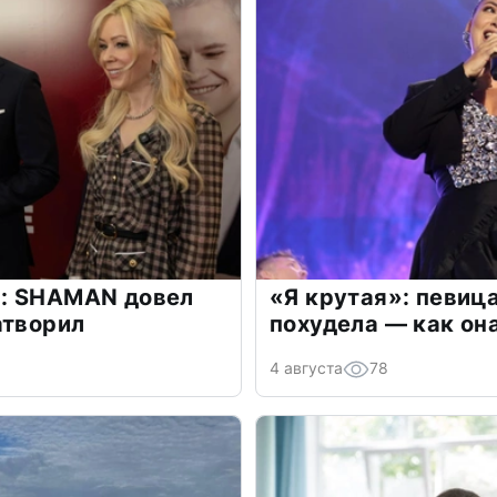
: SHAMAN довел
«Я крутая»: певиц
атворил
похудела — как он
4 августа
78