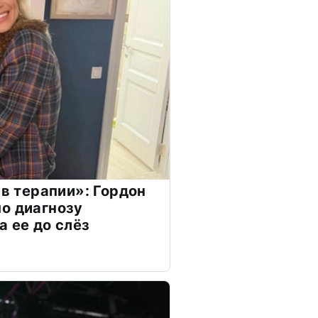
 в терапии»: Гордон
о диагнозу
а ее до слёз