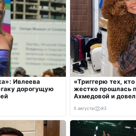
жа»: Ивлеева
«Триггерю тех, кто
егаку дорогущую
жестко прошлась п
лей
Ахмедовой и довел
5 августа
83