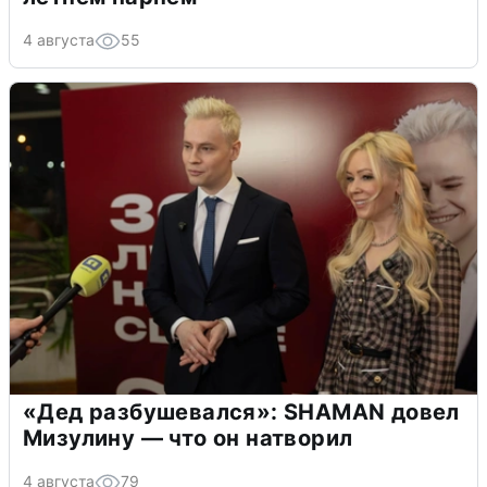
4 августа
55
«Дед разбушевался»: SHAMAN довел
Мизулину — что он натворил
4 августа
79