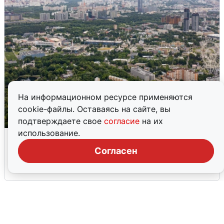
На информационном ресурсе применяются
cookie-файлы. Оставаясь на сайте, вы
подтверждаете свое
согласие
на их
использование.
Москвичи услышали грохот, похожий
на взрыв
Согласен
7 августа
0