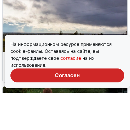
На информационном ресурсе применяются
cookie-файлы. Оставаясь на сайте, вы
Над ХМАО впервые сбили
подтверждаете свое
согласие
на их
беспилотники
использование.
Согласен
3 августа
0