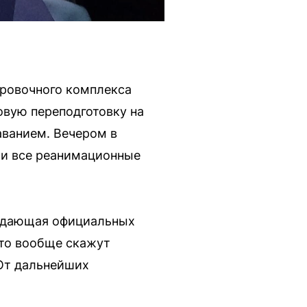
нировочного комплекса
овую переподготовку на
аванием. Вечером в
 и все реанимационные
жидающая официальных
что вообще скажут
 От дальнейших