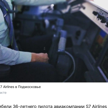
7 Airlines в Подмосковье
акте 
ибели 36-летнего пилота авиакомпании S7 Airline