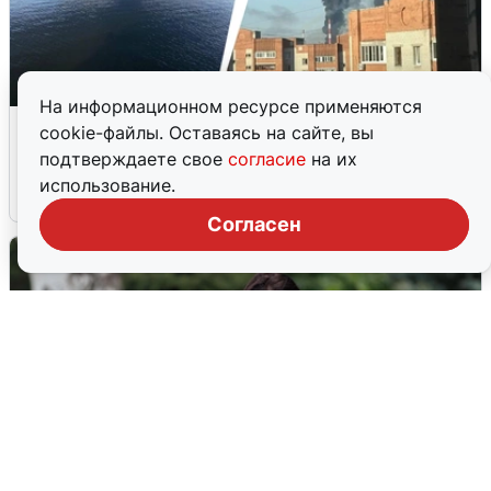
На информационном ресурсе применяются
Ночная атака БПЛА на Ярославль:
cookie-файлы. Оставаясь на сайте, вы
попадания и последствия
подтверждаете свое
согласие
на их
использование.
6 августа
0
Согласен