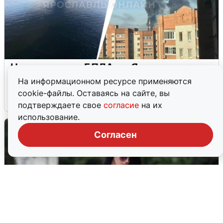
Ночная атака БПЛА на Ярославль:
попадания и последствия
На информационном ресурсе применяются
cookie-файлы. Оставаясь на сайте, вы
6 августа
0
подтверждаете свое
согласие
на их
использование.
Согласен