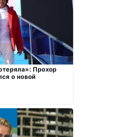
отеряла»: Прохор
ся о новой