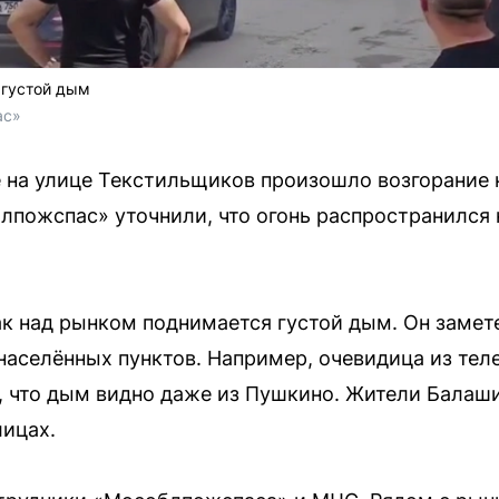
 густой дым
ас»
 на улице Текстильщиков произошло возгорание 
лпожспас» уточнили, что огонь распространился 
как над рынком поднимается густой дым. Он замет
 населённых пунктов. Например, очевидица из те
, что дым видно даже из Пушкино. Жители Балаш
лицах.