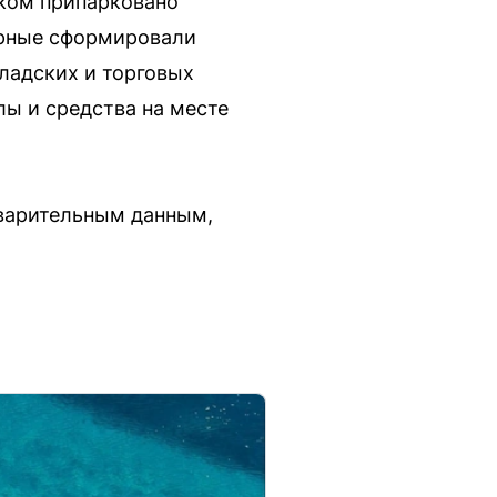
ком припарковано
арные сформировали
ладских и торговых
лы и средства на месте
варительным данным,