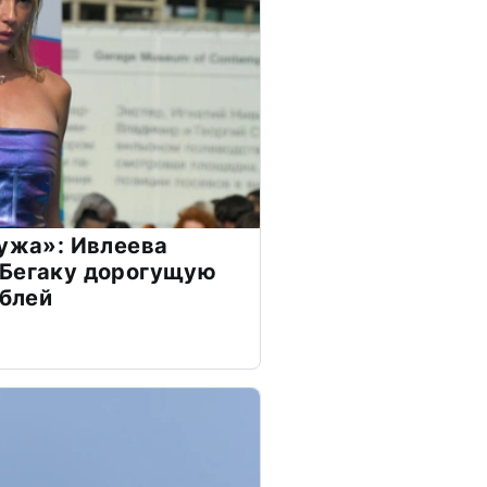
мужа»: Ивлеева
 Бегаку дорогущую
ублей