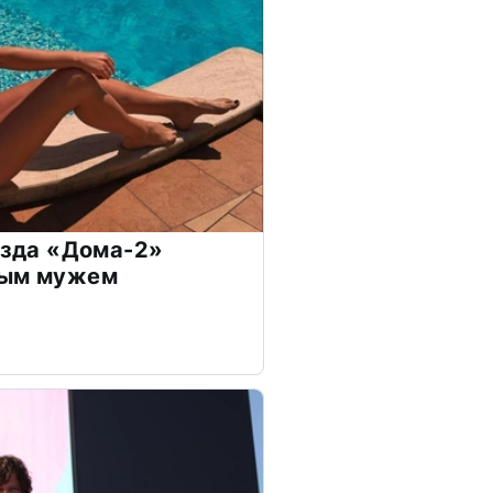
везда «Дома-2»
дым мужем