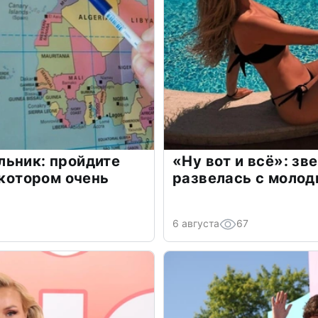
льник: пройдите
«Ну вот и всё»: з
 котором очень
развелась с моло
6 августа
67