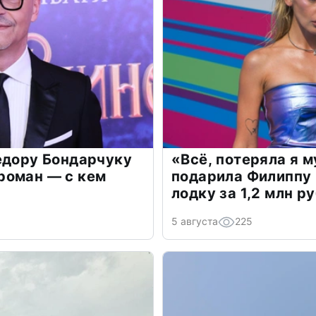
едору Бондарчуку
«Всё, потеряла я 
роман — с кем
подарила Филиппу
лодку за 1,2 млн р
5 августа
225