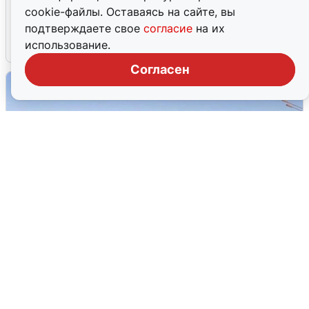
Жители и туристы Сочи рассказали
cookie-файлы. Оставаясь на сайте, вы
об атаке БПЛА 5 августа
подтверждаете свое
согласие
на их
использование.
5 августа
0
Согласен
Пять машин столкнулись на
Дмитровском шоссе в Подмосковье