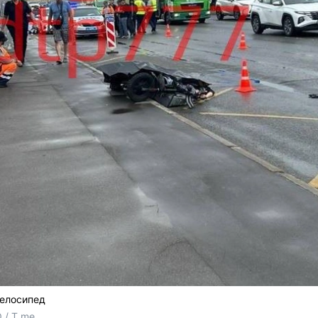
велосипед
 / T.me