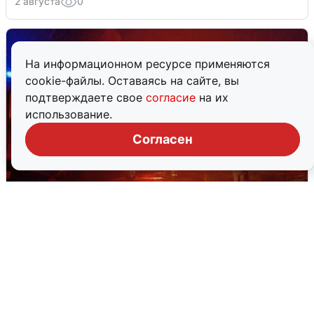
2 августа
0
На информационном ресурсе применяются
cookie-файлы. Оставаясь на сайте, вы
подтверждаете свое
согласие
на их
использование.
Согласен
В Омске после грозы вспыхнули
дома: видео последствий
2 августа
0