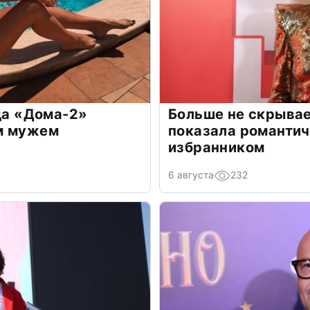
зда «Дома-2»
Больше не скрывае
м мужем
показала романти
избранником
6 августа
232