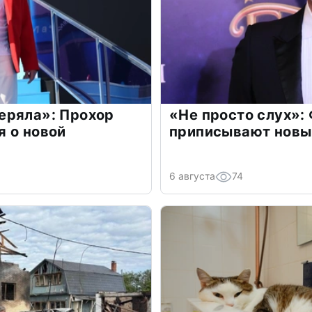
еряла»: Прохор
«Не просто слух»:
 о новой
приписывают новы
6 августа
74