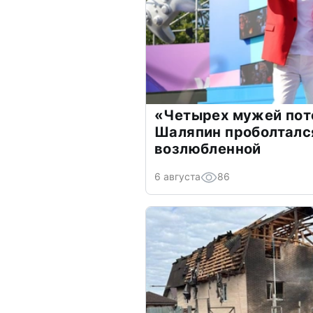
«Четырех мужей пот
Шаляпин проболтался
возлюбленной
6 августа
86