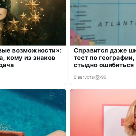
овые возможности»:
Справится даже шк
а, кому из знаков
тест по географии,
дача
стыдно ошибиться
6 августа
99