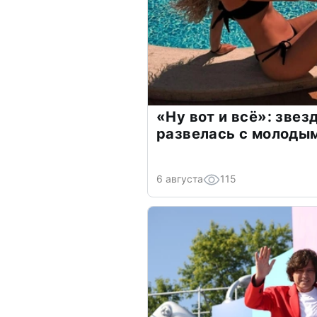
«Ну вот и всё»: зве
развелась с молоды
6 августа
115