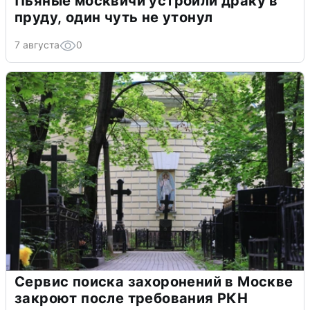
Пьяные москвичи устроили драку в
пруду, один чуть не утонул
7 августа
0
Сервис поиска захоронений в Москве
закроют после требования РКН