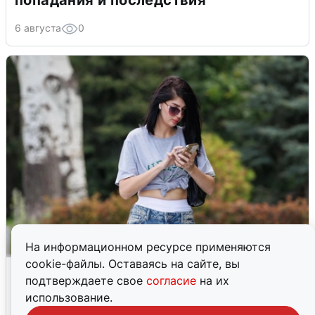
попадания и последствия
6 августа
0
На информационном ресурсе применяются
cookie-файлы. Оставаясь на сайте, вы
Волгоградцы остались без
подтверждаете свое
согласие
на их
мобильного интернета
использование.
6 августа
0