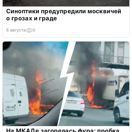
Синоптики предупредили москвичей
о грозах и граде
6 августа
0
На МКАДе загорелась фура: пробка