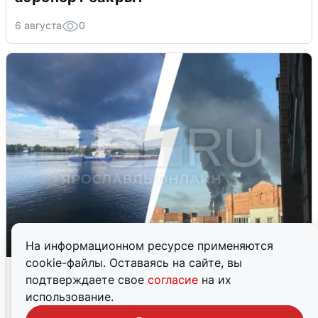
6 августа
0
На информационном ресурсе применяются
cookie-файлы. Оставаясь на сайте, вы
Ночная атака БПЛА на Ярославль:
подтверждаете свое
согласие
на их
попадания и последствия
использование.
6 августа
0