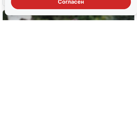
Согласен
Волгоградцы остались без
мобильного интернета
6 августа
0