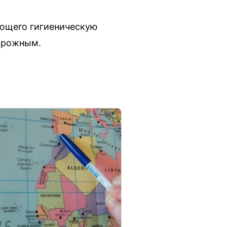
ающего гигиеническую
дорожным.