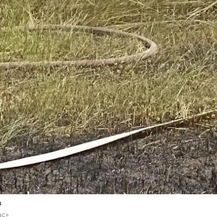
в
ас»